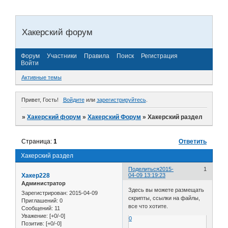
Хакерский форум
Форум
Участники
Правила
Поиск
Регистрация
Войти
Активные темы
Привет, Гость!
Войдите
или
зарегистрируйтесь
.
»
Хакерский форум
»
Хакерский Форум
»
Хакерский раздел
Страница:
1
Ответить
Хакерский раздел
Поделиться
2015-
1
Хакер228
04-09 13:19:23
Администратор
Здесь вы можете размещать
Зарегистрирован
: 2015-04-09
скрипты, ссылки на файлы,
Приглашений:
0
все что хотите.
Сообщений:
11
Уважение:
[+0/-0]
0
Позитив:
[+0/-0]